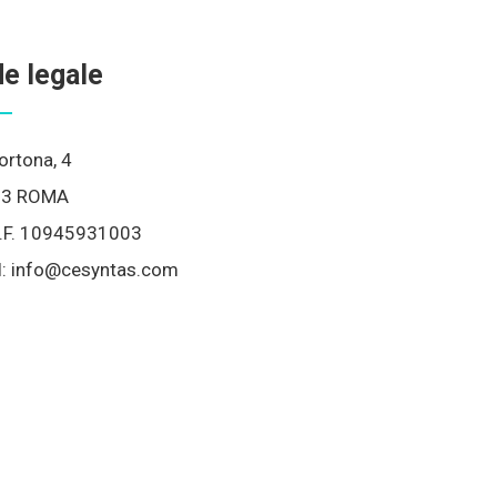
e legale
ortona, 4
83 ROMA
/C.F. 10945931003
l:
info@cesyntas.com