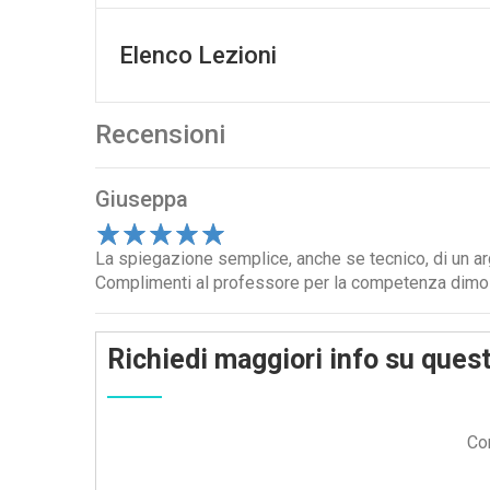
Elenco Lezioni
Recensioni
Giuseppa
1
La spiegazione semplice, anche se tecnico, di un a
2
3
4
5
Complimenti al professore per la competenza dimost
Richiedi maggiori info su ques
Com