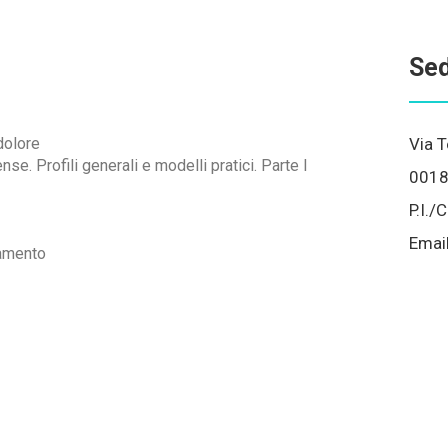
Sed
dolore
Via T
se. Profili generali e modelli pratici. Parte I
001
P.I.
Emai
tamento