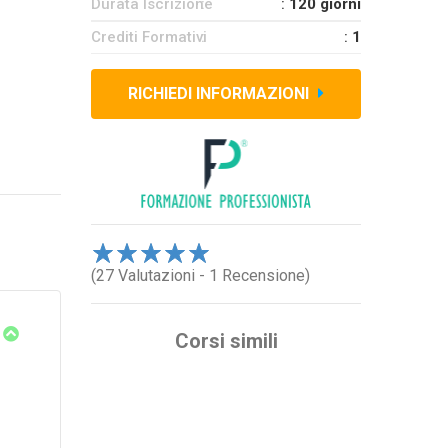
Durata Iscrizione
:
120 giorni
Crediti Formativi
:
1
RICHIEDI INFORMAZIONI
1
(27 Valutazioni - 1 Recensione)
2
3
4
5
Corsi simili