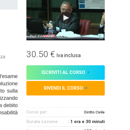
30.50 €
Iva inclusa
nza
ISCRIVITI AL CORSO
 l'esame
oluzione
RIVENDI IL CORSO
to sulla
lizzando
ra debito
Corso per:
sabilità
Diritto Civile
Durata Lezione
:
1 ora e 30 minuti