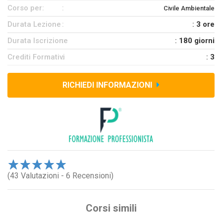
Corso per:
Civile Ambientale
Durata Lezione
:
3 ore
Durata Iscrizione
:
180 giorni
Crediti Formativi
:
3
RICHIEDI INFORMAZIONI
1
(43 Valutazioni - 6 Recensioni)
2
3
4
5
Corsi simili