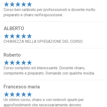
1
Corso ben calibrato per professionisti e docente molto
2
3
4
5
preparato e chiaro nell'esposizione
ALBERTO
1
CHIAREZZA NELLA SPIEGAZIONE DEL CORSO.
2
3
4
5
Roberto
1
Corso completo ed interessante. Docente chiaro,
2
3
4
5
competente e preparato. Domande con qualche insidia.
Francesco maria
1
Un ottimo corso, chiaro e con notevoli spunti per
2
3
4
5
approfondimenti che necessariamente devono