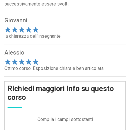
successivamente essere svolti.
Giovanni
1
la chiarezza dell'insegnante.
2
3
4
5
Alessio
1
Ottimo corso. Esposizione chiara e ben articolata.
2
3
4
5
Richiedi maggiori info su questo
corso
Compila i campi sottostanti