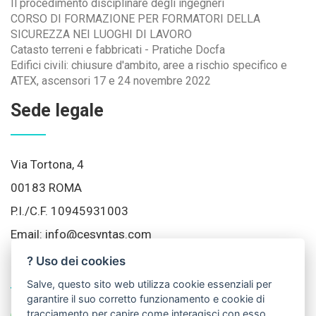
Il procedimento disciplinare degli ingegneri
CORSO DI FORMAZIONE PER FORMATORI DELLA
SICUREZZA NEI LUOGHI DI LAVORO
Catasto terreni e fabbricati - Pratiche Docfa
Edifici civili: chiusure d'ambito, aree a rischio specifico e
ATEX, ascensori 17 e 24 novembre 2022
Sede legale
Via Tortona, 4
00183 ROMA
P.I./C.F. 10945931003
Email:
info@cesyntas.com
? Uso dei cookies
Social Network
Salve, questo sito web utilizza cookie essenziali per
garantire il suo corretto funzionamento e cookie di
tracciamento per capire come interagisci con esso.