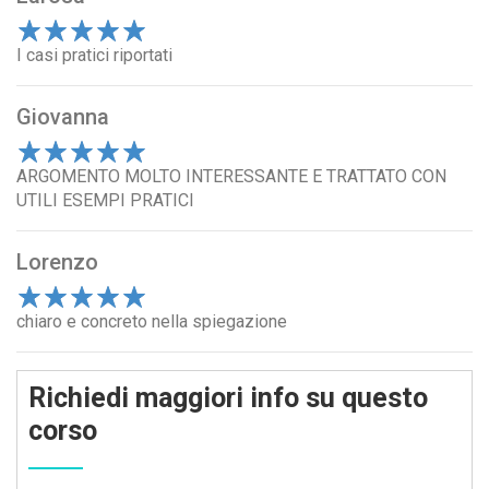
1
I casi pratici riportati
2
3
4
5
Giovanna
1
ARGOMENTO MOLTO INTERESSANTE E TRATTATO CON
2
3
4
5
UTILI ESEMPI PRATICI
Lorenzo
1
chiaro e concreto nella spiegazione
2
3
4
5
Richiedi maggiori info su questo
corso