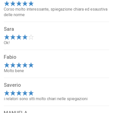
1
Corso molto interessante, spiegazione chiara ed esaustiva
2
3
4
5
delle norme
Sara
1
Ok!
2
3
4
5
Fabio
1
Molto bene
2
3
4
5
Saverio
1
i relatori sono stti molto chiari nelle spiegazioni
2
3
4
5