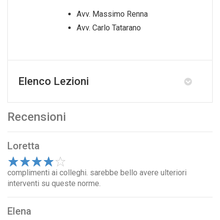
Avv. Massimo Renna
Avv. Carlo Tatarano
Elenco Lezioni
Recensioni
Loretta
1
complimenti ai colleghi. sarebbe bello avere ulteriori
2
3
4
5
interventi su queste norme.
Elena