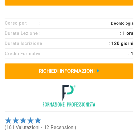
Corso per:
Deontologia
Durata Lezione
:
1 ora
Durata Iscrizione
:
120 giorni
Crediti Formativi
:
1
RICHIEDI INFORMAZIONI
1
(161 Valutazioni - 12 Recensioni)
2
3
4
5