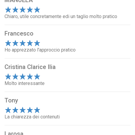
MANUELA
1
Chiaro, utile concretamente edi un taglio molto pratico
2
3
4
5
Francesco
1
Ho apprezzato l'approccio pratico
2
3
4
5
Cristina Clarice Ilia
1
Molto interessante
2
3
4
5
Tony
1
La chiarezza dei contenuti
2
3
4
5
Larosa